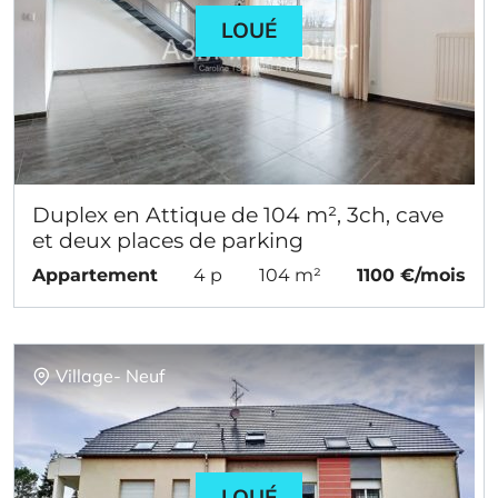
LOUÉ
Duplex en Attique de 104 m², 3ch, cave
et deux places de parking
Appartement
4 p
104 m²
1100 €/mois
Village- Neuf
LOUÉ