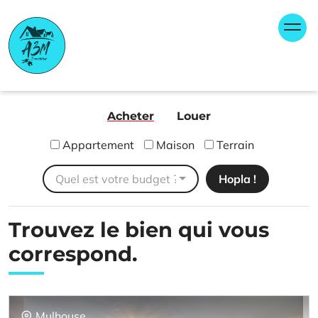
Skip
Panneau de gestion des cookies
to
content
A3M Immobilier
Agence immobilière FNAIM Bantzenheim Rixheim
Ensisheim
Acheter
Louer
Appartement
Maison
Terrain
Quel est votre budget ?
Trouvez le bien
qui vous
correspond.
Mulhouse