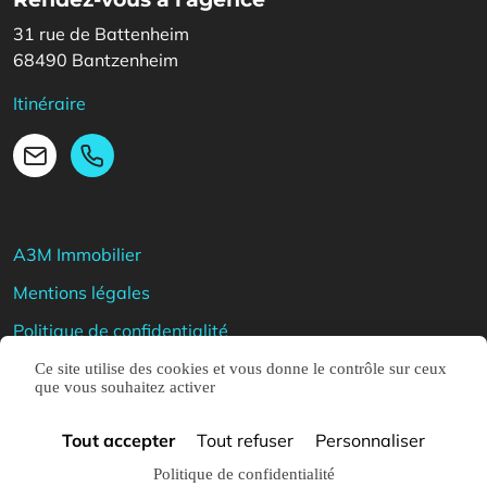
31 rue de Battenheim
68490 Bantzenheim
Itinéraire
03 89 28 08 08
Email
A3M Immobilier
Mentions légales
Politique de confidentialité
Nos honoraires
Ce site utilise des cookies et vous donne le contrôle sur ceux
que vous souhaitez activer
Réalisation
studiowa.fr
Tout accepter
Tout refuser
Personnaliser
Politique de confidentialité