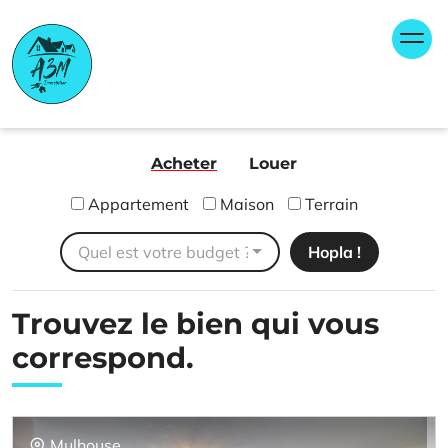
Skip
Panneau de gestion des cookies
to
content
A3M Immobilier
Agence immobilière FNAIM Bantzenheim Rixheim
Ensisheim
Acheter
Louer
Appartement
Maison
Terrain
Quel est votre budget ?
Trouvez le bien
qui vous
correspond.
Mulhouse