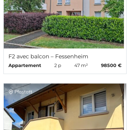
F2 avec balcon – Fessenheim
Appartement
2 p
47 m²
98500 €
Pfastatt