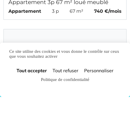
Appartement 3p 67 m² loué meublé
Appartement
3 p
67 m²
740 €/mois
Ce site utilise des cookies et vous donne le contrôle sur ceux
que vous souhaitez activer
Voir tous les biens
Tout accepter
Tout refuser
Personnaliser
à louer
Politique de confidentialité