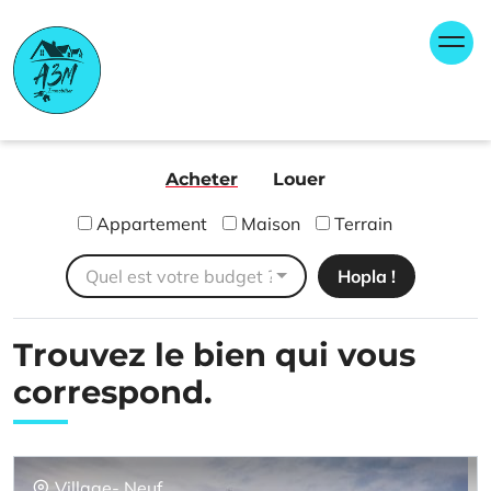
Skip
Panneau de gestion des cookies
to
content
A3M Immobilier
Agence immobilière FNAIM Bantzenheim Rixheim
Ensisheim
Acheter
Louer
Appartement
Maison
Terrain
Quel est votre budget ?
Trouvez le bien
qui vous
correspond.
Village- Neuf