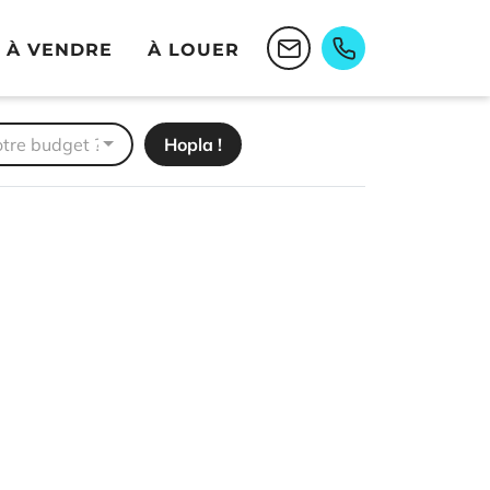
03 89 28 08 0
À VENDRE
À LOUER
EMAIL
otre budget ?