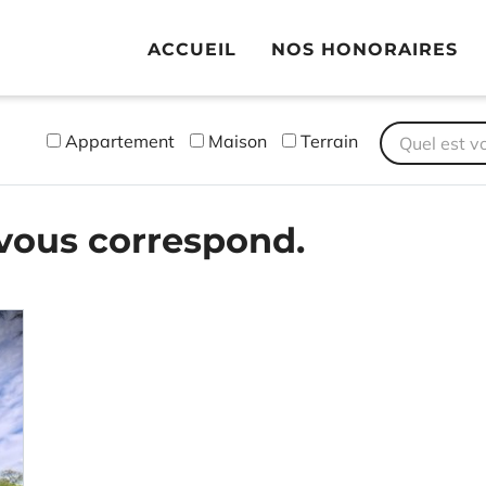
heim Ensisheim
ACCUEIL
NOS HONORAIRES
Appartement
Maison
Terrain
Quel est v
 vous correspond.