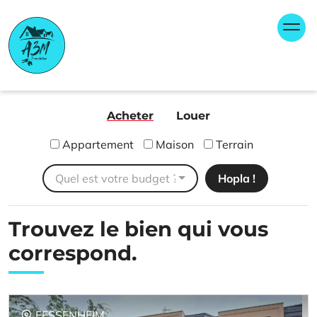
Skip
Panneau de gestion des cookies
to
content
A3M Immobilier
Agence immobilière FNAIM Bantzenheim Rixheim
Ensisheim
Acheter
Louer
Appartement
Maison
Terrain
Quel est votre budget ?
Trouvez le bien
qui vous
correspond.
FESSENHEIM